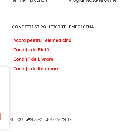
Termeni si conditii
Programeaza-te online
CONDITII SI POLITICI TELEMEDICINA
Acord pentru Telemedicină
Condiții de Plată
Condiții de Livrare
Condiții de Returnare
t
t
eam SRL , CUI 39203981 , J01/364/2018