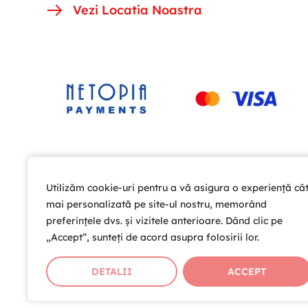
Vezi Locatia Noastra
Utilizăm cookie-uri pentru a vă asigura o experiență câ
Utilizăm cookie-uri pentru a vă asigura o experiență câ
mai personalizată pe site-ul nostru, memorând
mai personalizată pe site-ul nostru, memorând
preferințele dvs. și vizitele anterioare. Dând clic pe
preferințele dvs. și vizitele anterioare. Dând clic pe
„Accept”, sunteți de acord asupra folosirii lor.
„Accept”, sunteți de acord asupra folosirii lor.
DETALII
DETALII
ACCEPT
ACCEPT
Copyright © 2026 Cardio Help T