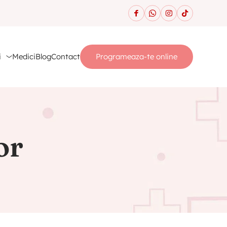
i
Medici
Blog
Contact
Programeaza-te online
or