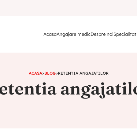
Acasa
Angajare medic
Despre noi
Specialitat
ACASA
>
BLOG
>
RETENTIA ANGAJATILOR
etentia angajatil