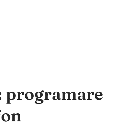
a: programare
fon