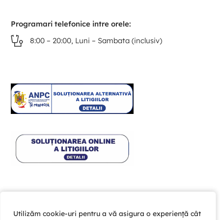
Programari telefonice intre orele:
8:00 – 20:00, Luni – Sambata (inclusiv)
Utilizăm cookie-uri pentru a vă asigura o experiență cât
Utilizăm cookie-uri pentru a vă asigura o experiență cât