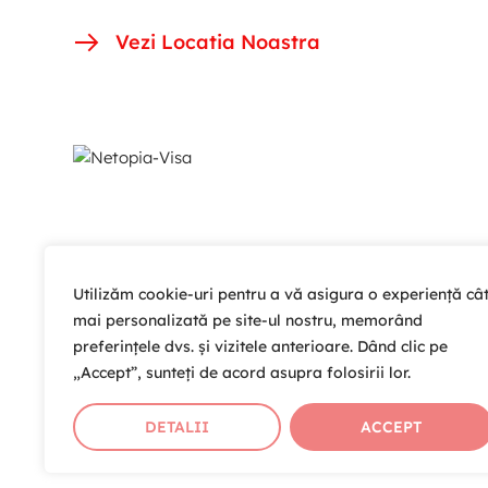
Vezi Locatia Noastra
Utilizăm cookie-uri pentru a vă asigura o experiență câ
mai personalizată pe site-ul nostru, memorând
preferințele dvs. și vizitele anterioare. Dând clic pe
„Accept”, sunteți de acord asupra folosirii lor.
DETALII
ACCEPT
Copyright © 2026 Cardio Help T