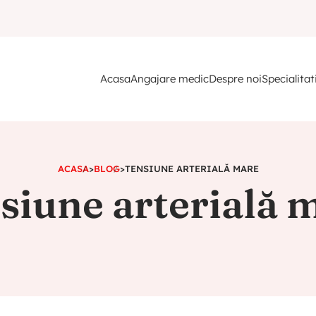
Acasa
Angajare medic
Despre noi
Specialitat
ACASA
>
BLOG
>
TENSIUNE ARTERIALĂ MARE
siune arterială 