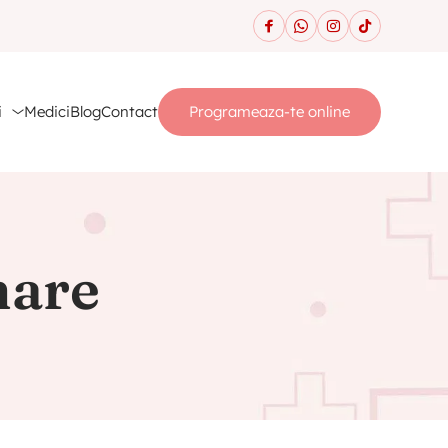
i
Medici
Blog
Contact
Programeaza-te online
mare