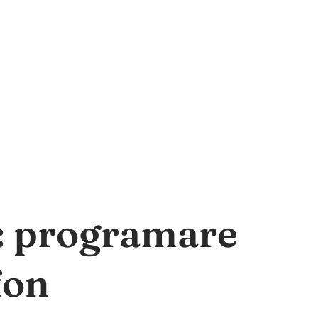
a: programare
fon