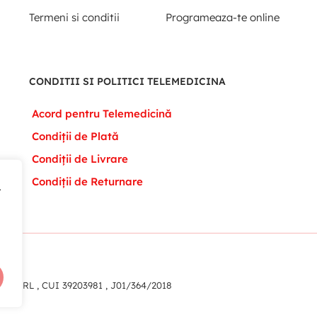
Termeni si conditii
Programeaza-te online
CONDITII SI POLITICI TELEMEDICINA
Acord pentru Telemedicină
Condiții de Plată
Condiții de Livrare
Condiții de Returnare
t
eam SRL , CUI 39203981 , J01/364/2018