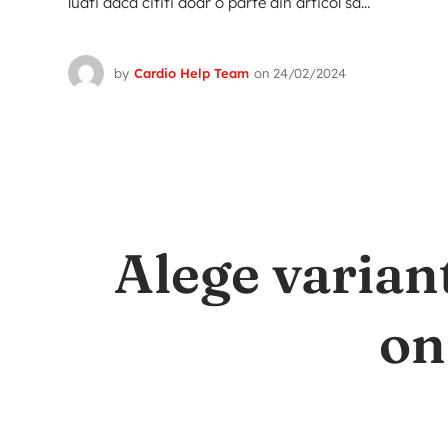
luati daca cititi doar o parte din articol sa...
by
Cardio Help Team
on
24/02/2024
Alege varian
on