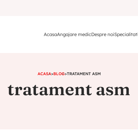
Acasa
Angajare medic
Despre noi
Specialitat
ACASA
>
BLOG
>
TRATAMENT ASM
tratament asm