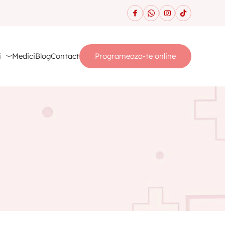
i
Medici
Blog
Contact
Programeaza-te online