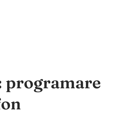
a: programare
fon