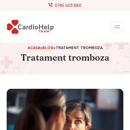
0745 603 880
ACASA
>
BLOG
>
TRATAMENT TROMBOZA
Tratament tromboza