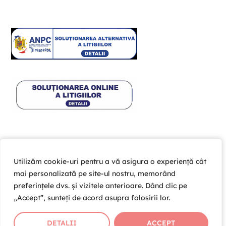
Utilizăm cookie-uri pentru a vă asigura o experiență cât
Utilizăm cookie-uri pentru a vă asigura o experiență cât
mai personalizată pe site-ul nostru, memorând
mai personalizată pe site-ul nostru, memorând
preferințele dvs. și vizitele anterioare. Dând clic pe
preferințele dvs. și vizitele anterioare. Dând clic pe
„Accept”, sunteți de acord asupra folosirii lor.
„Accept”, sunteți de acord asupra folosirii lor.
Copyright © 2026 Cardio Help Team SRL , CUI 39203981 ,
J01/364/2018
DETALII
DETALII
ACCEPT
ACCEPT