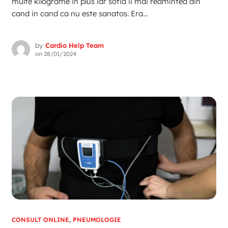
multe kilograme in plus iar sotia ii mai reamintea din
cand in cand ca nu este sanatos. Era...
by
Cardio Help Team
on
28/01/2024
CONSULT ONLINE
,
PNEUMOLOGIE