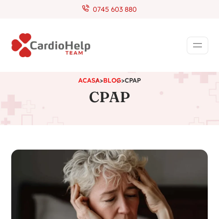
0745 603 880
ACASA
>
BLOG
>
CPAP
CPAP