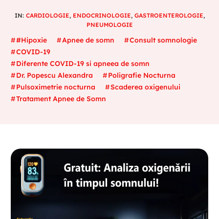
IN:
CARDIOLOGIE
,
ENDOCRINOLOGIE
,
GASTROENTEROLOGIE
,
PNEUMOLOGIE
#Hipoxie
Apnee de somn
Consult somnologie
COVID-19
Diferente COVID-19 si apneea de somn
Dr. Popescu Alexandra
Poligrafie Nocturna
Pulsoximetrie nocturna
Scaderea oxigenului
Tratament Apnee de Somn