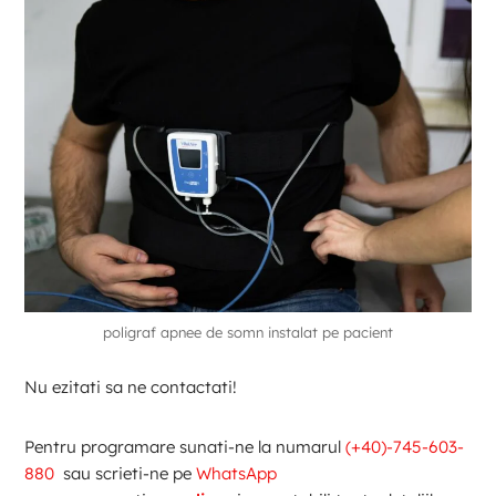
poligraf apnee de somn instalat pe pacient
Nu ezitati sa ne contactati!
Pentru programare sunati-ne la numarul
(+40)-745-603-
880
sau scrieti-ne pe
WhatsApp