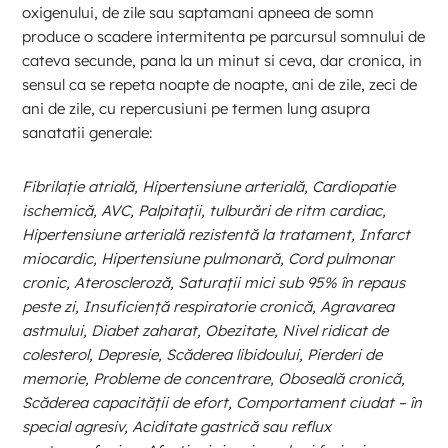
oxigenului, de zile sau saptamani apneea de somn
produce o scadere intermitenta pe parcursul somnului de
cateva secunde, pana la un minut si ceva, dar cronica, in
sensul ca se repeta noapte de noapte, ani de zile, zeci de
ani de zile, cu repercusiuni pe termen lung asupra
sanatatii generale:
Fibrilație atrială, Hipertensiune arterială, Cardiopatie
ischemică, AVC, Palpitații, tulburări de ritm cardiac,
Hipertensiune arterială rezistentă la tratament, Infarct
miocardic, Hipertensiune pulmonară, Cord pulmonar
cronic, Ateroscleroză, Saturații mici sub 95% în repaus
peste zi, Insuficiență respiratorie cronică, Agravarea
astmului, Diabet zaharat, Obezitate, Nivel ridicat de
colesterol, Depresie, Scăderea libidoului, Pierderi de
memorie, Probleme de concentrare, Oboseală cronică,
Scăderea capacității de efort, Comportament ciudat – în
special agresiv, Aciditate gastrică sau reflux